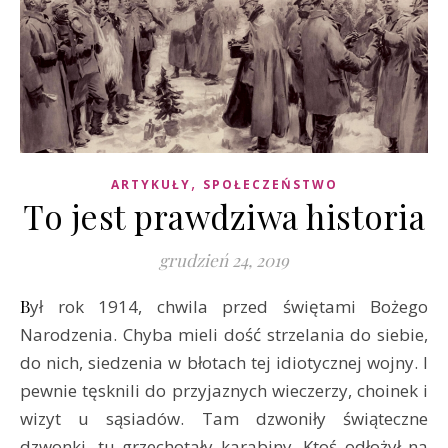
,
ARTYKUŁY
SPOŁECZEŃSTWO
To jest prawdziwa historia
grudzień 24, 2019
Był rok 1914, chwila przed świętami Bożego
Narodzenia. Chyba mieli dość strzelania do siebie,
do nich, siedzenia w błotach tej idiotycznej wojny. I
pewnie tęsknili do przyjaznych wieczerzy, choinek i
wizyt u sąsiadów. Tam dzwoniły świąteczne
dzwonki, tu grzechotały karabiny. Ktoś odłożył na