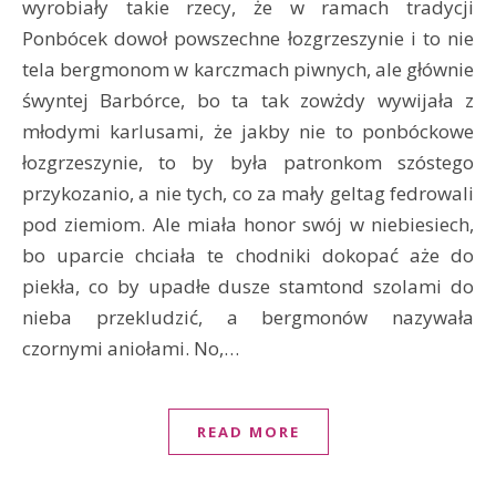
wyrobiały takie rzecy, że w ramach tradycji
Ponbócek dowoł powszechne łozgrzeszynie i to nie
tela bergmonom w karczmach piwnych, ale głównie
śwyntej Barbórce, bo ta tak zowżdy wywijała z
młodymi karlusami, że jakby nie to ponbóckowe
łozgrzeszynie, to by była patronkom szóstego
przykozanio, a nie tych, co za mały geltag fedrowali
pod ziemiom. Ale miała honor swój w niebiesiech,
bo uparcie chciała te chodniki dokopać aże do
piekła, co by upadłe dusze stamtond szolami do
nieba przekludzić, a bergmonów nazywała
czornymi aniołami. No,…
READ MORE