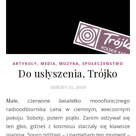
,
,
,
ARTYKUŁY
MEDIA
MUZYKA
SPOŁECZEŃSTWO
Do usłyszenia, Trójko
marzec 13, 2020
Małe, czerwone światełko monofonicznego
radioodbiornika Lena w ciemnym, wieczornym
pokoju. Soboty, potem piątki. Zanim odzywał się
ten głos, gdzieś z kosmosu staczały się klawisze
pianina. Sporo później – i pamiętam ten moment –