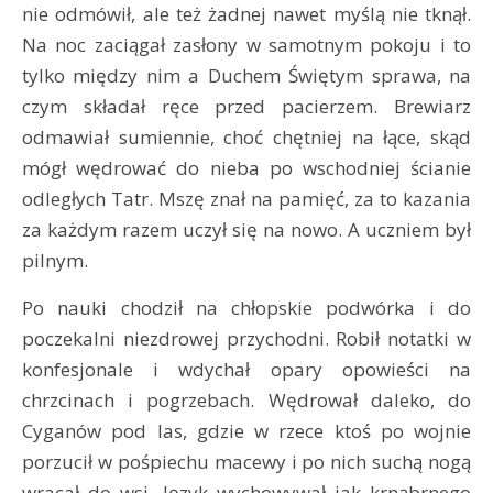
nie odmówił, ale też żadnej nawet myślą nie tknął.
Na noc zaciągał zasłony w samotnym pokoju i to
tylko między nim a Duchem Świętym sprawa, na
czym składał ręce przed pacierzem. Brewiarz
odmawiał sumiennie, choć chętniej na łące, skąd
mógł wędrować do nieba po wschodniej ścianie
odległych Tatr. Mszę znał na pamięć, za to kazania
za każdym razem uczył się na nowo. A uczniem był
pilnym.
Po nauki chodził na chłopskie podwórka i do
poczekalni niezdrowej przychodni. Robił notatki w
konfesjonale i wdychał opary opowieści na
chrzcinach i pogrzebach. Wędrował daleko, do
Cyganów pod las, gdzie w rzece ktoś po wojnie
porzucił w pośpiechu macewy i po nich suchą nogą
wracał do wsi. Język wychowywał jak krnąbrnego