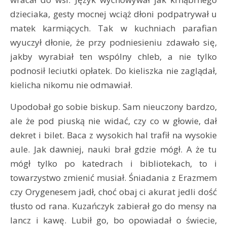
dzieciaka, gesty mocnej wciąż dłoni podpatrywał u
matek karmiących. Tak w kuchniach parafian
wyuczył dłonie, że przy podniesieniu zdawało się,
jakby wyrabiał ten wspólny chleb, a nie tylko
podnosił leciutki opłatek. Do kieliszka nie zaglądał,
kielicha nikomu nie odmawiał.
Upodobał go sobie biskup. Sam nieuczony bardzo,
ale że pod piuską nie widać, czy co w głowie, dał
dekret i bilet. Baca z wysokich hal trafił na wysokie
aule. Jak dawniej, nauki brał gdzie mógł. A że tu
mógł tylko po katedrach i bibliotekach, to i
towarzystwo zmienić musiał. Śniadania z Erazmem
czy Orygenesem jadł, choć obaj ci akurat jedli dość
tłusto od rana. Kuzańczyk zabierał go do mensy na
lancz i kawę. Lubił go, bo opowiadał o świecie,