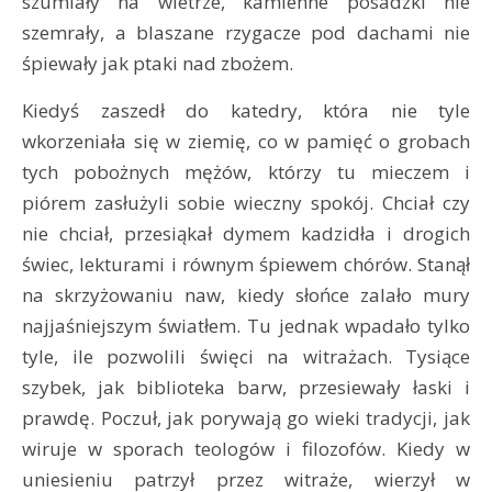
szumiały na wietrze, kamienne posadzki nie
szemrały, a blaszane rzygacze pod dachami nie
śpiewały jak ptaki nad zbożem.
Kiedyś zaszedł do katedry, która nie tyle
wkorzeniała się w ziemię, co w pamięć o grobach
tych pobożnych mężów, którzy tu mieczem i
piórem zasłużyli sobie wieczny spokój. Chciał czy
nie chciał, przesiąkał dymem kadzidła i drogich
świec, lekturami i równym śpiewem chórów. Stanął
na skrzyżowaniu naw, kiedy słońce zalało mury
najjaśniejszym światłem. Tu jednak wpadało tylko
tyle, ile pozwolili święci na witrażach. Tysiące
szybek, jak biblioteka barw, przesiewały łaski i
prawdę. Poczuł, jak porywają go wieki tradycji, jak
wiruje w sporach teologów i filozofów. Kiedy w
uniesieniu patrzył przez witraże, wierzył w