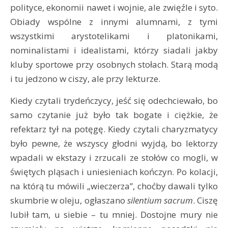
polityce, ekonomii nawet i wojnie, ale zwięźle i syto.
Obiady wspólne z innymi alumnami, z tymi
wszystkimi arystotelikami i platonikami,
nominalistami i idealistami, którzy siadali jakby
kluby sportowe przy osobnych stołach. Starą modą
i tu jedzono w ciszy, ale przy lekturze.
Kiedy czytali trydeńczycy, jeść się odechciewało, bo
samo czytanie już było tak bogate i ciężkie, że
refektarz tył na potęgę. Kiedy czytali charyzmatycy
było pewne, że wszyscy głodni wyjdą, bo lektorzy
wpadali w ekstazy i zrzucali ze stołów co mogli, w
świętych pląsach i uniesieniach kończyn. Po kolacji,
na którą tu mówili „wieczerza”, choćby dawali tylko
skumbrie w oleju, ogłaszano
silentium sacrum
. Ciszę
lubił tam, u siebie – tu mniej. Dostojne mury nie