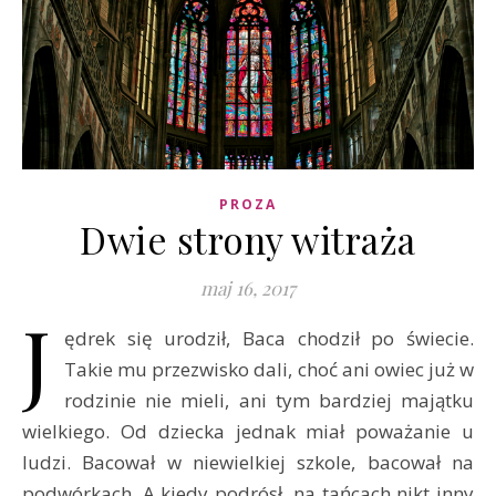
PROZA
Dwie strony witraża
maj 16, 2017
J
ędrek się urodził, Baca chodził po świecie.
Takie mu przezwisko dali, choć ani owiec już w
rodzinie nie mieli, ani tym bardziej majątku
wielkiego. Od dziecka jednak miał poważanie u
ludzi. Bacował w niewielkiej szkole, bacował na
podwórkach. A kiedy podrósł, na tańcach nikt inny