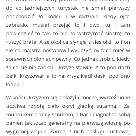
do co ładniejszych turystek nie śmiał pierwszy
podchodzić. W końcu i w rodzinie, kiedy ojca
zabrakło, musiał przejąć to i owo, tu i tam
powiedzieć to tak, to nie, to wstrzymać siostrę, to
ruszyć brata. A że okolica słynęła z ciesiołki, to i on
się na majstra postanowił wyuczyć, by fach mieć w
sprawnych dłoniach pewny. Co jednak zrobić, kiedy
za co się nie zabrał – krzyże stawiał. A to pod dach
belki krzyżował, a to na krzyż kładł deski pod dno
łódek.
W końcu krzyżem się położył i mocne, wyrzeźbione
uczciwą robotą ciało okrył gładką sutanną. Za
mundurem panny sznurem, a Baca ciągnął za sobą
panien jak sztab generalny na pierwszą wiosnę po
wygranej wojnie. Żadnej z nich posługi duchowej