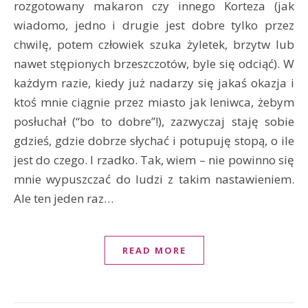
rozgotowany makaron czy innego Korteza (jak
wiadomo, jedno i drugie jest dobre tylko przez
chwilę, potem człowiek szuka żyletek, brzytw lub
nawet stępionych brzeszczotów, byle się odciąć). W
każdym razie, kiedy już nadarzy się jakaś okazja i
ktoś mnie ciągnie przez miasto jak leniwca, żebym
posłuchał (“bo to dobre”!), zazwyczaj staję sobie
gdzieś, gdzie dobrze słychać i potupuję stopą, o ile
jest do czego. I rzadko. Tak, wiem – nie powinno się
mnie wypuszczać do ludzi z takim nastawieniem.
Ale ten jeden raz…
READ MORE