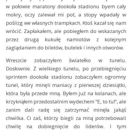
w połowie maratony dookoła stadionu byem cały
mokry, oczy zalewał mi pot, a stopy wpadały w
poślizg we własnych trampkach. Ktoś kazał się nam
wrócić. Zapłakałem, ale pobiegłem do wskazanych
przez drugą kukułę namiotów z kolejnym
zaglądaniem do biletów, butelek i innych otworów.
Wreszcie zobaczyłem światełko w tunelu.
Dosłownie. Z wielkiego tunelu, po przebiegnięciu
sprintem dookoła stadionu zobaczyłem ogromny
tunel, który minęli maniacy z pierwszej dziesiątki,
która była przede mną. Byłem już na kolanach, ale
krzyknąłem przedostatnim wydechem “E, to tu!”, ale
zanim dali radę się zatrzymać minęła jakąś
chwilka. Ci zaś, którzy biegli za mną potrzebowali
chwilę na dobiegnięcie do liderów. I tym