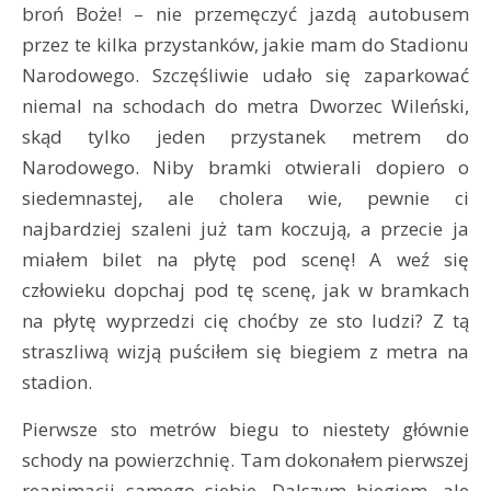
broń Boże! – nie przemęczyć jazdą autobusem
przez te kilka przystanków, jakie mam do Stadionu
Narodowego. Szczęśliwie udało się zaparkować
niemal na schodach do metra Dworzec Wileński,
skąd tylko jeden przystanek metrem do
Narodowego. Niby bramki otwierali dopiero o
siedemnastej, ale cholera wie, pewnie ci
najbardziej szaleni już tam koczują, a przecie ja
miałem bilet na płytę pod scenę! A weź się
człowieku dopchaj pod tę scenę, jak w bramkach
na płytę wyprzedzi cię choćby ze sto ludzi? Z tą
straszliwą wizją puściłem się biegiem z metra na
stadion.
Pierwsze sto metrów biegu to niestety głównie
schody na powierzchnię. Tam dokonałem pierwszej
reanimacji samego siebie. Dalszym biegiem, ale