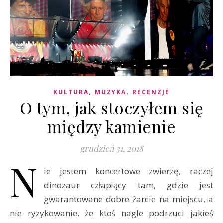
,
,
KULTURA
MUZYKA
RECENZJE
O tym, jak stoczyłem się
między kamienie
grudzień 31, 2018
N
ie jestem koncertowe zwierzę, raczej
dinozaur człapiący tam, gdzie jest
gwarantowane dobre żarcie na miejscu, a
nie ryzykowanie, że ktoś nagle podrzuci jakieś