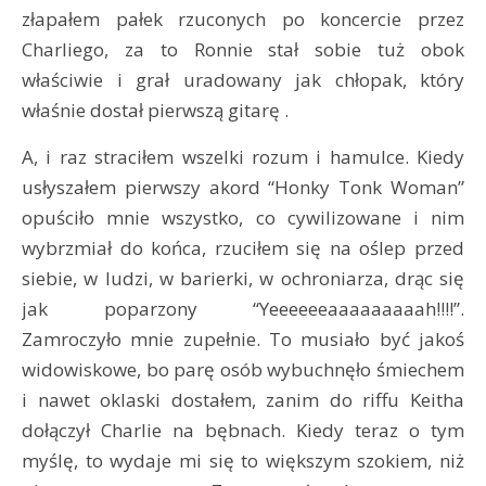
złapałem pałek rzuconych po koncercie przez
Charliego, za to Ronnie stał sobie tuż obok
właściwie i grał uradowany jak chłopak, który
właśnie dostał pierwszą gitarę .
A, i raz straciłem wszelki rozum i hamulce. Kiedy
usłyszałem pierwszy akord “Honky Tonk Woman”
opuściło mnie wszystko, co cywilizowane i nim
wybrzmiał do końca, rzuciłem się na oślep przed
siebie, w ludzi, w barierki, w ochroniarza, drąc się
jak poparzony “Yeeeeeeaaaaaaaaah!!!!”.
Zamroczyło mnie zupełnie. To musiało być jakoś
widowiskowe, bo parę osób wybuchnęło śmiechem
i nawet oklaski dostałem, zanim do riffu Keitha
dołączył Charlie na bębnach. Kiedy teraz o tym
myślę, to wydaje mi się to większym szokiem, niż