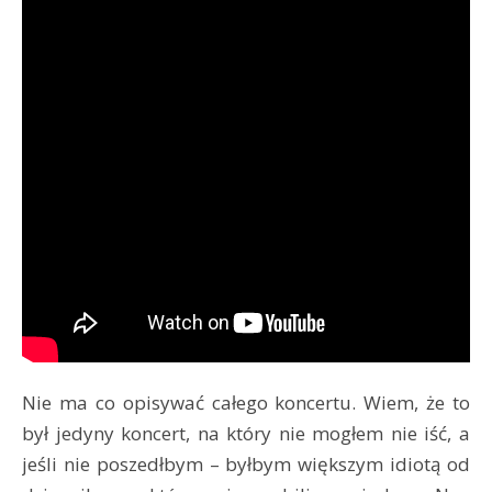
Nie ma co opisywać całego koncertu. Wiem, że to
był jedyny koncert, na który nie mogłem nie iść, a
jeśli nie poszedłbym – byłbym większym idiotą od