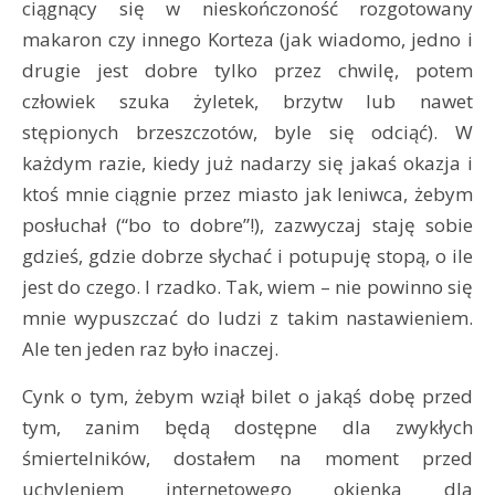
ciągnący się w nieskończoność rozgotowany
makaron czy innego Korteza (jak wiadomo, jedno i
drugie jest dobre tylko przez chwilę, potem
człowiek szuka żyletek, brzytw lub nawet
stępionych brzeszczotów, byle się odciąć). W
każdym razie, kiedy już nadarzy się jakaś okazja i
ktoś mnie ciągnie przez miasto jak leniwca, żebym
posłuchał (“bo to dobre”!), zazwyczaj staję sobie
gdzieś, gdzie dobrze słychać i potupuję stopą, o ile
jest do czego. I rzadko. Tak, wiem – nie powinno się
mnie wypuszczać do ludzi z takim nastawieniem.
Ale ten jeden raz było inaczej.
Cynk o tym, żebym wziął bilet o jakąś dobę przed
tym, zanim będą dostępne dla zwykłych
śmiertelników, dostałem na moment przed
uchyleniem internetowego okienka dla