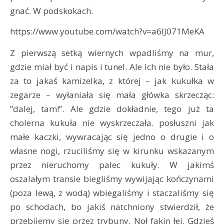
gnać. W podskokach.
https://www.youtube.com/watch?v=a6lJ071MeKA
Z pierwszą setką wiernych wpadliśmy na mur,
gdzie miał być i napis i tunel. Ale ich nie było. Stała
za to jakaś kamizelka, z której – jak kukułka w
zegarze – wyłaniała się mała główka skrzecząc:
”dalej, tam!”. Ale gdzie dokładnie, tego już ta
cholerna kukuła nie wyskrzeczała. posłuszni jak
małe kaczki, wywracając się jedno o drugie i o
własne nogi, rzuciliśmy się w kirunku wskazanym
przez nieruchomy palec kukuły. W jakimś
oszalałym transie biegliśmy wywijając kończynami
(poza lewą, z wodą) wbiegaliśmy i staczaliśmy się
po schodach, bo jakiś natchniony stwierdził, że
przebijemy się przez trybuny. Noł fakin łej. Gdzieś