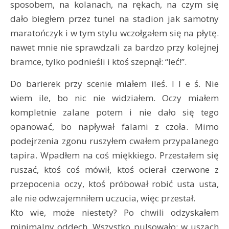
sposobem, na kolanach, na rękach, na czym się
dało biegłem przez tunel na stadion jak samotny
maratończyk i w tym stylu wczołgałem się na płytę.
nawet mnie nie sprawdzali za bardzo przy kolejnej
bramce, tylko podnieśli i ktoś szepnął: “leć!”.
Do barierek przy scenie miałem ileś. I l e ś. Nie
wiem ile, bo nic nie widziałem. Oczy miałem
kompletnie zalane potem i nie dało się tego
opanować, bo napływał falami z czoła. Mimo
podejrzenia zgonu ruszyłem cwałem przypalanego
tapira. Wpadłem na coś miękkiego. Przestałem się
ruszać, ktoś coś mówił, ktoś ocierał czerwone z
przepocenia oczy, ktoś próbował robić usta usta,
ale nie odwzajemniłem uczucia, więc przestał.
Kto wie, może niestety? Po chwili odzyskałem
minimalny oddech. Wszystko pulsowało: w uszach