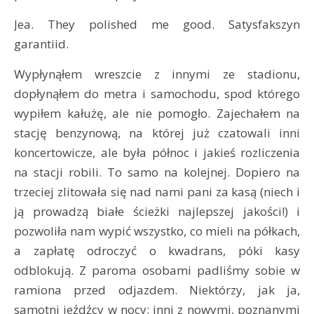
Jea. They polished me good. Satysfakszyn
garantiid.
Wypłynąłem wreszcie z innymi ze stadionu,
dopłynąłem do metra i samochodu, spod którego
wypiłem kałużę, ale nie pomogło. Zajechałem na
stację benzynową, na której już czatowali inni
koncertowicze, ale była północ i jakieś rozliczenia
na stacji robili. To samo na kolejnej. Dopiero na
trzeciej zlitowała się nad nami pani za kasą (niech i
ją prowadzą białe ścieżki najlepszej jakości!) i
pozwoliła nam wypić wszystko, co mieli na półkach,
a zapłatę odroczyć o kwadrans, póki kasy
odblokują. Z paroma osobami padliśmy sobie w
ramiona przed odjazdem. Niektórzy, jak ja,
samotni jeźdźcy w nocy; inni z nowymi, poznanymi