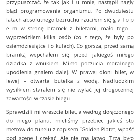
przypuszczać, że tak jak i u mnie, nastąpił nagły
błąd programowania organizmu. Po dwudziestu
latach absolutnego bezruchu rzuciłem się g a l o p
e m w stronę bramek z biletami, mało tego –
wyprzedziłem kilka osób (co z tego, że były po
osiemdziesiątce i o kulach). Co gorsza, przed samą
bramką wepchałem się przed jakiegoś miłego
dziadka z wnukiem. Mimo poczucia moralnego
upodlenia gnałem dalej. W prawej dłoni bilet, w
lewej – otwarta butelka z wodą. Nadludzkim
wysiłkiem starałem się nie wylać jej drogocennej
zawartości w czasie biegu.
Sprawdzili mi wreszcie bilet, a według dołączonego
do niego planu, mieliśmy przebiec jakieś sto
metrów do tunelu z napisem “Golden Plate”, wpaść
pod scenę i czekać. Ale nie ma łatwo. Trza było