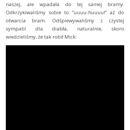
naszej, ale wpadała do tej samej bramy.
Odkrzykiwaliśmy sobie to “uuuu-huuuu!” aż do
otwarcia bram. Odśpiewywaliśmy z czystej
sympatii dla diabła, naturalnie, skoro
wiedzieliśmy, że tak robił Mick: