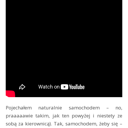
Pojechałem naturalnie samochodem – no,
praaaaawie takim, jak ten powyżej i niestety ze
sobą za kierownicą). Tak, samochodem, żeby się –