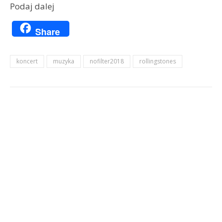
Podaj dalej
Share
koncert
muzyka
nofilter2018
rollingstones