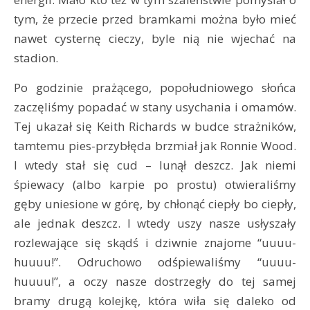
tym, że przecie przed bramkami można było mieć
nawet cysternę cieczy, byle nią nie wjechać na
stadion.
Po godzinie prażącego, popołudniowego słońca
zaczęliśmy popadać w stany usychania i omamów.
Tej ukazał się Keith Richards w budce strażników,
tamtemu pies-przybłęda brzmiał jak Ronnie Wood.
I wtedy stał się cud – lunął deszcz. Jak niemi
śpiewacy (albo karpie po prostu) otwieraliśmy
gęby uniesione w górę, by chłonąć ciepły bo ciepły,
ale jednak deszcz. I wtedy uszy nasze usłyszały
rozlewające się skądś i dziwnie znajome “uuuu-
huuuu!”. Odruchowo odśpiewaliśmy “uuuu-
huuuu!”, a oczy nasze dostrzegły do tej samej
bramy drugą kolejkę, która wiła się daleko od