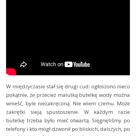
W międzyczasie stał się drugi cud: ogłoszono nieco
pokątnie, że przecież malutką butelkę wody można
wnieść, byle niezakręconą. Nie wiem czemu. Może
zakrętki sieją spustoszenie. W każdym razie
butelkę trzeba było mieć otwartą. Sięgnęliśmy po
telefony i kto mógł dzwonił po bliskich, dalszych, po