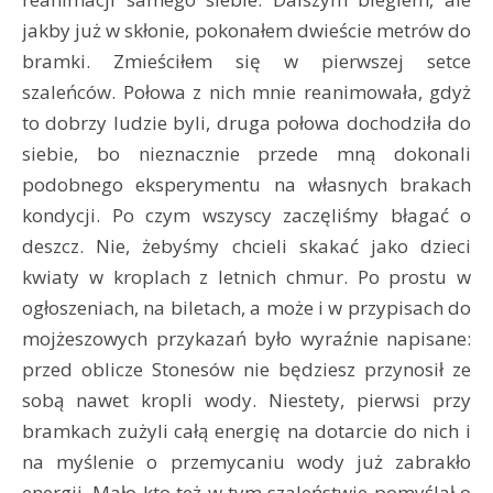
jakby już w skłonie, pokonałem dwieście metrów do
bramki. Zmieściłem się w pierwszej setce
szaleńców. Połowa z nich mnie reanimowała, gdyż
to dobrzy ludzie byli, druga połowa dochodziła do
siebie, bo nieznacznie przede mną dokonali
podobnego eksperymentu na własnych brakach
kondycji. Po czym wszyscy zaczęliśmy błagać o
deszcz. Nie, żebyśmy chcieli skakać jako dzieci
kwiaty w kroplach z letnich chmur. Po prostu w
ogłoszeniach, na biletach, a może i w przypisach do
mojżeszowych przykazań było wyraźnie napisane:
przed oblicze Stonesów nie będziesz przynosił ze
sobą nawet kropli wody. Niestety, pierwsi przy
bramkach zużyli całą energię na dotarcie do nich i
na myślenie o przemycaniu wody już zabrakło
energii. Mało kto też w tym szaleństwie pomyślał o