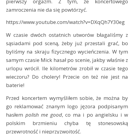
pierwszy orgazm. Z tym, że koncertowego
zamroczenia nie da się powtórzyć.
https://www.youtube.com/watch?v=DXqQh7Y30eg
W czasie dwóch ostatnich utworów błagaliśmy z
sąsiadami pod sceną, żeby już przestali grać, bo
byliśmy na skraju fizycznego wycieńczenia. W tym
samym czasie Mick hasał po scenie, jakby właśnie z
urlopu wrócił. Ile kilometrów zrobił w czasie tego
wieczoru? Do cholery! Przecie on też nie jest na
baterie!
Przed koncertem wymyśliłem sobie, że można by
go reklamować znanym logo jęzora podpisanym
hasłem
polish me good
, co ma i po angielsku i w
polskim brzmieniu chyba tę stonesowską
przewrotność i nieprzyzwoitość.