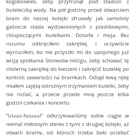
kogokolwiek, żeby przyfrunął pod stadion z
buteleczką wody. Na pół godziny przed otwarciem
bram do naszej kolejki sfruwały jak samoloty
gaśnicze stada wydzwonionych z plastikowymi,
chlupoczącymi butelkami. Dotarła i moja. Bez
rozumu odkręciłem zakrętkę. I oczywiście
wyrzuciłem, bo nie przyszło mi do upojonego już
wizją spotkania Stonesów mózgu, żeby schować tę
cholerną zakrętkę do kieszeni i zakręcić butelkę po
kontroli zawartości na bramkach. Odtąd lewą rękę
miałem zajętą ostrożnym trzymaniem butelki, żeby
nie rozlać, a przecie przede mną jeszcze kilka
godzin czekania i koncertu.
“Uuuu-huuuu!” odkrzykiwaliśmy sobie ciągle w
niemal miłosnym stereo z tymi z drugiej kolejki, aż
otwarli bramy, od których trzeba było przebyć