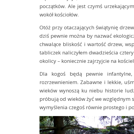
początków. Ale jest czymś urzekającym
wokół kościołów.
Otóż przy otaczających świątynię drzewa
dziś pewnie można by nazwać ekologicz
chwalące bliskość i wartość drzew, ws
tabliczek naliczyłem dwadzieścia cztery
okolicy – koniecznie zajrzyjcie na kościel
Dla kogoś będą pewnie infantyln
rozrzewnieniem. Zabawne i lekkie, uśm
wieków wynoszą ku niebu historie ludzi
próbują od wieków żyć we względnym spo
wymyślenia czegoś równie prostego i p