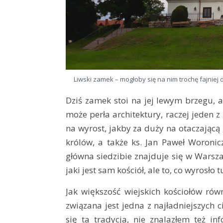
Liwski zamek – mogłoby się na nim trochę fajniej d
Dziś zamek stoi na jej lewym brzegu, a 
może perła architektury, raczej jeden
na wyrost, jakby za duży na otaczając
królów, a także ks. Jan Paweł Woronicz
główna siedzibie znajduje się w Warszaw
jaki jest sam kościół, ale to, co wyrosło
Jak większość wiejskich kościołów rów
związana jest jedna z najładniejszych 
się ta tradycja, nie znalazłem też in