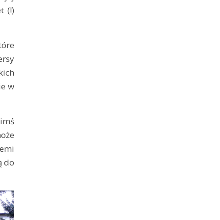
 (!)
tóre
ersy
kich
ie w
imś
może
iemi
ą do