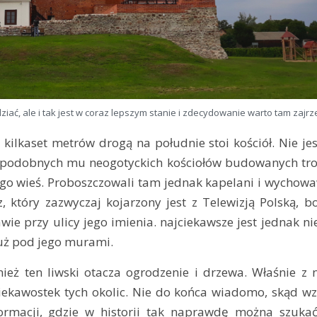
ziać, ale i tak jest w coraz lepszym stanie i zdecydowanie warto tam zajrz
kilkaset metrów drogą na południe stoi kościół. Nie jes
 z podobnych mu neogotyckich kościołów budowanych tr
ą go wieś. Proboszczowali tam jednak kapelani i wychow
, który zazwyczaj kojarzony jest z Telewizją Polską, bo
ie przy ulicy jego imienia. najciekawsze jest jednak nie
 tuż pod jego murami.
nież ten liwski otacza ogrodzenie i drzewa. Właśnie z 
ciekawostek tych okolic. Nie do końca wiadomo, skąd wz
formacji, gdzie w historii tak naprawdę można szukać