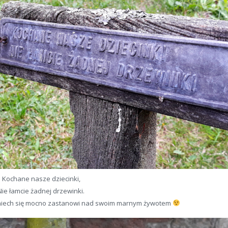
Kochane nasze dziecinki,
Nie łamcie żadnej drzewinki.
to niech się mocno zastanowi nad swoim marnym żywotem