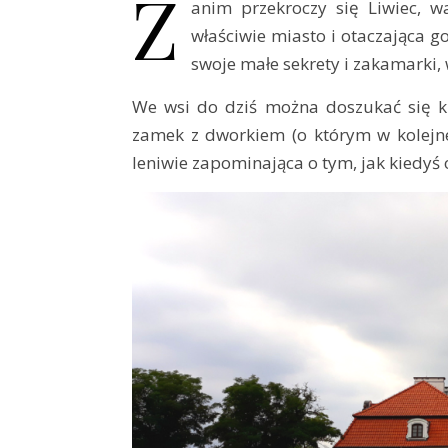
Z
anim przekroczy się Liwiec, w
właściwie miasto i otaczająca g
swoje małe sekrety i zakamarki, 
We wsi do dziś można doszukać się ki
zamek z dworkiem (o którym w kolejnej
leniwie zapominająca o tym, jak kiedyś o