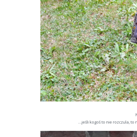
…jeśli kogoś to nie rozczula, 