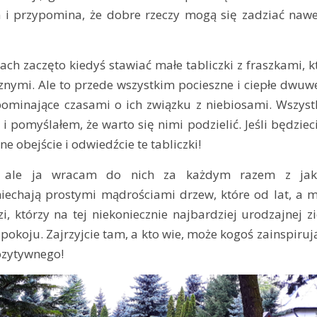
 i przypomina, że dobre rzeczy mogą się zadziać nawet
ch zaczęto kiedyś stawiać małe tabliczki z fraszkami, k
nymi. Ale to przede wszystkim pocieszne i ciepłe dwuw
pominające czasami o ich związku z niebiosami. Wszyst
 i pomyślałem, że warto się nimi podzielić. Jeśli będziec
ne obejście i odwiedźcie te tabliczki!
e, ale ja wracam do nich za każdym razem z jak
iechają prostymi mądrościami drzew, które od lat, a 
, którzy na tej niekoniecznie najbardziej urodzajnej z
koju. Zajrzyjcie tam, a kto wie, może kogoś zainspiruj
ozytywnego!