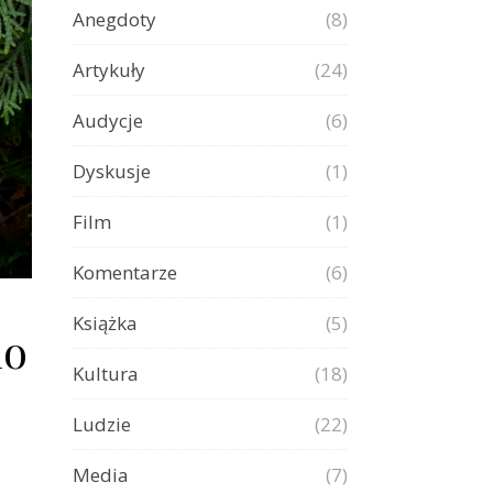
Anegdoty
(8)
Artykuły
(24)
Audycje
(6)
Dyskusje
(1)
Film
(1)
Komentarze
(6)
Książka
(5)
do
Kultura
(18)
Ludzie
(22)
Media
(7)