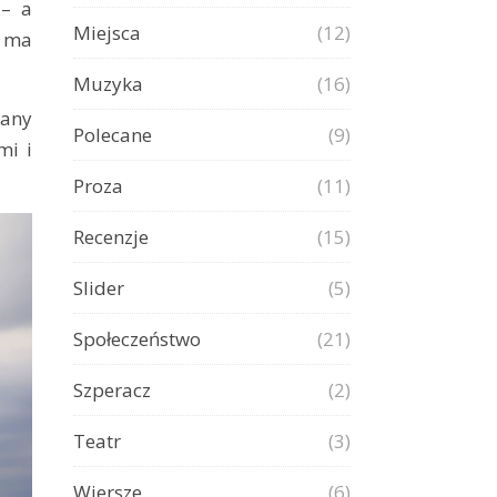
 – a
Miejsca
(12)
– ma
Muzyka
(16)
iany
Polecane
(9)
mi i
Proza
(11)
Recenzje
(15)
Slider
(5)
Społeczeństwo
(21)
Szperacz
(2)
Teatr
(3)
Wiersze
(6)