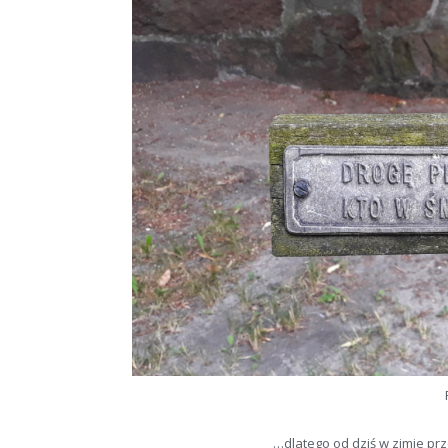
…dlatego od dziś w zimie pr