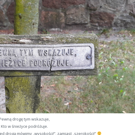
Pewną drogę tym wskazuje,
Kto w śnieżyce podróżuje.
zed drogą mówimy „wysokości!”, zamiast „szerokości!”