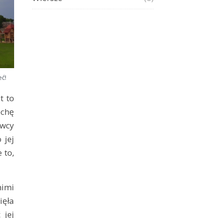
eć!
t to
ochę
awcy
 jej
 to,
nimi
ięła
 jej