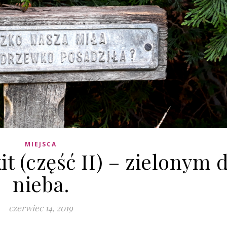
MIEJSCA
t (część II) – zielonym 
nieba.
czerwiec 14, 2019