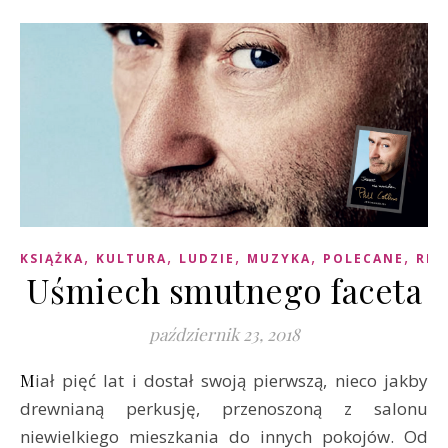
,
,
,
,
,
KSIĄŻKA
KULTURA
LUDZIE
MUZYKA
POLECANE
REC
Uśmiech smutnego faceta
październik 23, 2018
Miał pięć lat i dostał swoją pierwszą, nieco jakby
drewnianą perkusję, przenoszoną z salonu
niewielkiego mieszkania do innych pokojów. Od