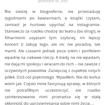
grudzień 19, 2017
Nie siedzę w blogosferze, nie przesiaduję
tygodniami po kawiarniach, a książki czytam,
zamiast je hurtowo upychać na instagramie.
Stanowczo za rzadko chodzę do teatru (bo drogi), w
filharmonii usypiam tym szybciej, im lepszy
koncert (i żałuję tego, ale nic nie poradzę, tak
mam). Ale czasami jednak poza snem i portfelem
wpadnę na ciekawe rzeczy. A kiedy na nie wpadam,
nie dają mi spokoju i wracam do nich – nie zawsze z
oczywistych powodów. Zazwyczaj z zupełnie innych
półek. Dziś coś pięknistego. Wpadłem. Nie do końca
wiem jak. Często mnie fascynują sprawy, w których
nie potrafiłbym uczestniczyć, ale rzadko
zainteresowanie nimi przeradza się w stałą
skłonność do uprzyjemniania sobie nimi życia.…