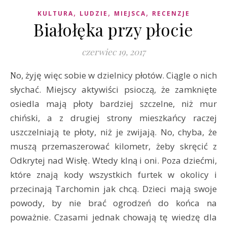
,
,
,
KULTURA
LUDZIE
MIEJSCA
RECENZJE
Białołęka przy płocie
czerwiec 19, 2017
No, żyję więc sobie w dzielnicy płotów. Ciągle o nich
słychać. Miejscy aktywiści psioczą, że zamknięte
osiedla mają płoty bardziej szczelne, niż mur
chiński, a z drugiej strony mieszkańcy raczej
uszczelniają te płoty, niż je zwijają. No, chyba, że
muszą przemaszerować kilometr, żeby skręcić z
Odkrytej nad Wisłę. Wtedy klną i oni. Poza dziećmi,
które znają kody wszystkich furtek w okolicy i
przecinają Tarchomin jak chcą. ​Dzieci mają swoje
powody, by nie brać ogrodzeń do końca na
poważnie. Czasami jednak chowają tę wiedzę dla