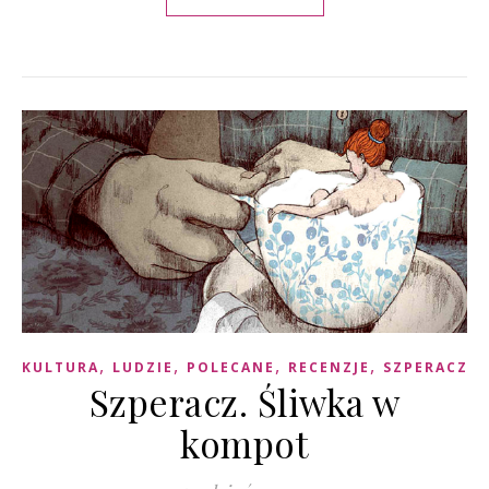
,
,
,
,
KULTURA
LUDZIE
POLECANE
RECENZJE
SZPERACZ
Szperacz. Śliwka w
kompot