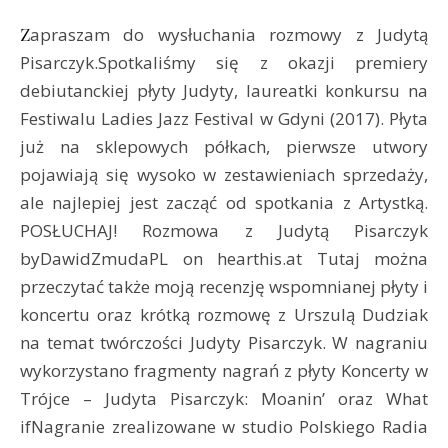
Zapraszam do wysłuchania rozmowy z Judytą
Pisarczyk.Spotkaliśmy się z okazji premiery
debiutanckiej płyty Judyty, laureatki konkursu na
Festiwalu Ladies Jazz Festival w Gdyni (2017). Płyta
już na sklepowych półkach, pierwsze utwory
pojawiają się wysoko w zestawieniach sprzedaży,
ale najlepiej jest zacząć od spotkania z Artystką.
POSŁUCHAJ! Rozmowa z Judytą Pisarczyk
byDawidZmudaPL on hearthis.at Tutaj można
przeczytać także moją recenzję wspomnianej płyty i
koncertu oraz krótką rozmowę z Urszulą Dudziak
na temat twórczości Judyty Pisarczyk. W nagraniu
wykorzystano fragmenty nagrań z płyty Koncerty w
Trójce – Judyta Pisarczyk: Moanin’ oraz What
ifNagranie zrealizowane w studio Polskiego Radia