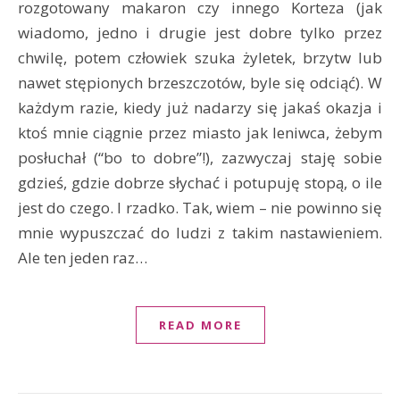
rozgotowany makaron czy innego Korteza (jak
wiadomo, jedno i drugie jest dobre tylko przez
chwilę, potem człowiek szuka żyletek, brzytw lub
nawet stępionych brzeszczotów, byle się odciąć). W
każdym razie, kiedy już nadarzy się jakaś okazja i
ktoś mnie ciągnie przez miasto jak leniwca, żebym
posłuchał (“bo to dobre”!), zazwyczaj staję sobie
gdzieś, gdzie dobrze słychać i potupuję stopą, o ile
jest do czego. I rzadko. Tak, wiem – nie powinno się
mnie wypuszczać do ludzi z takim nastawieniem.
Ale ten jeden raz…
READ MORE