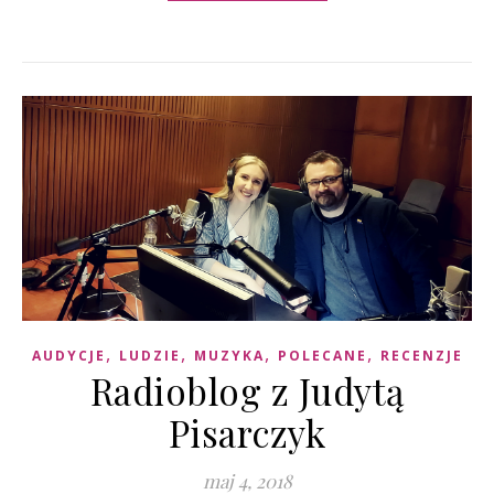
,
,
,
,
AUDYCJE
LUDZIE
MUZYKA
POLECANE
RECENZJE
Radioblog z Judytą
Pisarczyk
maj 4, 2018