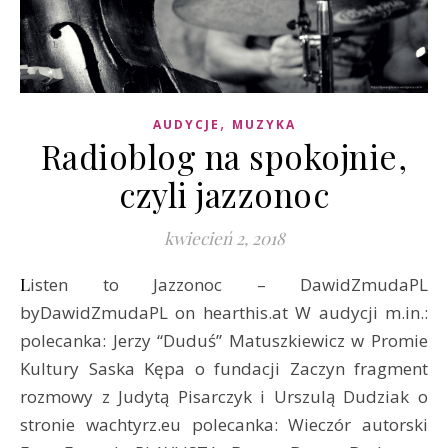
,
AUDYCJE
MUZYKA
Radioblog na spokojnie,
czyli jazzonoc
kwiecień 2, 2018
Listen to Jazzonoc – DawidZmudaPL
byDawidZmudaPL on hearthis.at W audycji m.in.:
polecanka: Jerzy “Duduś” Matuszkiewicz w Promie
Kultury Saska Kępa o fundacji Zaczyn fragment
rozmowy z Judytą Pisarczyk i Urszulą Dudziak o
stronie wachtyrz.eu polecanka: Wieczór autorski