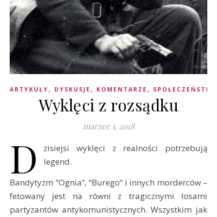
,
,
,
ARTYKUŁY
DYSKUSJE
KOMENTARZE
SPOŁECZEŃSTW
Wyklęci z rozsądku
marzec 1, 2018
D
zisiejsi wyklęci z realności potrzebują
legend.
Bandytyzm “Ognia”, “Burego” i innych morderców –
fetowany jest na równi z tragicznymi losami
partyzantów antykomunistycznych. Wszystkim jak