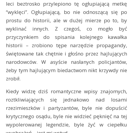
leci beztrosko przylepiono tę ogłupiającą metkę
“wyklęci”. Ogłupiającą, bo nie odnoszącą się po
prostu do historii, ale w dużej mierze po to, by
wyklinać innych. Z czegoś, co mogło być
przyczynkiem do spisania kolejnego kawałka
historii – zrobiono tępe narzędzie propagandy,
świętowane tak chętnie i głośno przez hajlujących
narodowców. W asyście nasłanych policjantów,
żeby tym hajlującym biedactwom nikt krzywdy nie
zrobił.
Kiedy widzę dziś romantyczne wpisy znajomych,
roztkliwiających się jednakowo nad losami
rzezimieszków i partyzantów, byle nie dopuścić
krytycznego osądu, byle nie widzieć pęknięć na tej
wypolerowanej legendzie, byle żyć w ciepełku
wyobrażeń – jest mi wstyd.