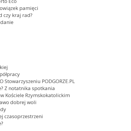
rto Eco
owiązek pamięci
 czy kraj rad?
adanie
kiej
spółpracy
 O Stowarzyszeniu PODGORZE.PL
e? Z notatnika spotkania
w Kościele Rzymskokatolickim
awo dobrej woli
ądy
j czasoprzestrzeni
e?