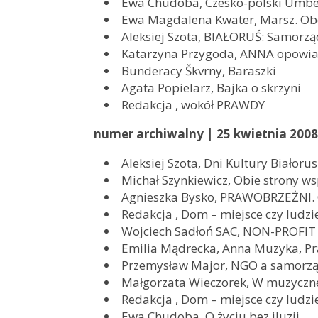
Ewa Chudoba, Czesko-polski Umbe
Ewa Magdalena Kwater, Marsz. Ob
Aleksiej Szota, BIAŁORUŚ: Samorząd
Katarzyna Przygoda, ANNA opowi
Bunderacy Škvrny, Baraszki
Agata Popielarz, Bajka o skrzyni
Redakcja , wokół PRAWDY
numer archiwalny | 25 kwietnia 2008
Aleksiej Szota, Dni Kultury Białorus
Michał Szynkiewicz, Obie strony w
Agnieszka Bysko, PRAWOBRZEŻNI.
Redakcja , Dom – miejsce czy ludzi
Wojciech Sadłoń SAC, NON-PROFIT 
Emilia Mądrecka, Anna Muzyka, Pr
Przemysław Major, NGO a samorz
Małgorzata Wieczorek, W muzyczne
Redakcja , Dom – miejsce czy ludzi
Ewa Chudoba, O życiu bez iluzji