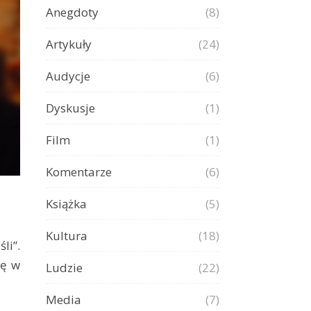
Anegdoty
(8)
Artykuły
(24)
Audycje
(6)
Dyskusje
(1)
Film
(1)
Komentarze
(6)
Książka
(5)
Kultura
(18)
ię w
Ludzie
(22)
Media
(7)