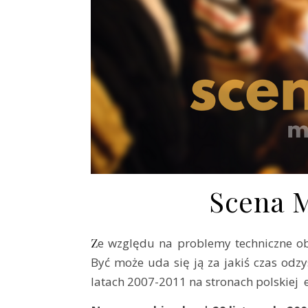
Scena M
Ze względu na problemy techniczne obecnie nie jest dostępna zawartość archiwów „Sceny Myśli”.
Być może uda się ją za jakiś czas odzys
latach 2007-2011 na stronach polskiej 