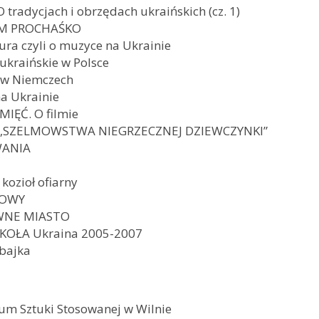
tradycjach i obrzędach ukraińskich (cz. 1)
SEM PROCHAŚKO
ura czyli o muzyce na Ukrainie
 ukraińskie w Polsce
 w Niemczech
a Ukrainie
MIĘĆ. O filmie
sy „SZELMOWSTWA NIEGRZECZNEJ DZIEWCZYNKI”
WANIA
kozioł ofiarny
NOWY
IWNE MIASTO
KOŁA Ukraina 2005-2007
 bajka
m Sztuki Stosowanej w Wilnie