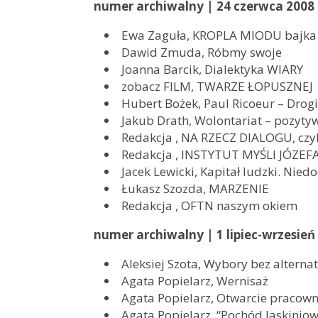
numer archiwalny | 24 czerwca 2008
Ewa Zaguła, KROPLA MIODU bajka
Dawid Zmuda, Róbmy swoje
Joanna Barcik, Dialektyka WIARY
zobacz FILM, TWARZE ŁOPUSZNEJ
Hubert Bożek, Paul Ricoeur – Dro
Jakub Drath, Wolontariat – pozyt
Redakcja , NA RZECZ DIALOGU, czy
Redakcja , INSTYTUT MYŚLI JÓZE
Jacek Lewicki, Kapitał ludzki. Ni
Łukasz Szozda, MARZENIE
Redakcja , OFTN naszym okiem
numer archiwalny | 1 lipiec-wrzesień
Aleksiej Szota, Wybory bez alterna
Agata Popielarz, Wernisaż
Agata Popielarz, Otwarcie pracown
Agata Popielarz, “Pochód Jaskinio