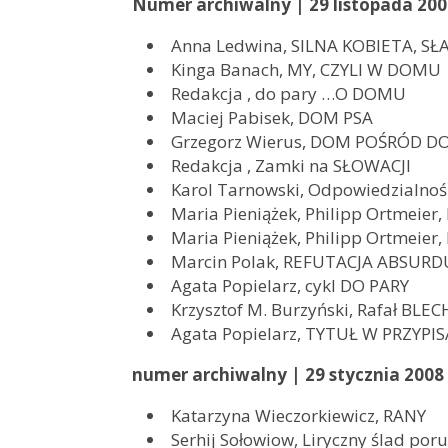
Numer archiwalny | 29 listopada 200
Anna Ledwina, SILNA KOBIETA, S
Kinga Banach, MY, CZYLI W DOMU
Redakcja , do pary …O DOMU
Maciej Pabisek, DOM PSA
Grzegorz Wierus, DOM POŚRÓD 
Redakcja , Zamki na SŁOWACJI
Karol Tarnowski, Odpowiedzialnoś
Maria Pieniążek, Philipp Ortmei
Maria Pieniążek, Philipp Ortmei
Marcin Polak, REFUTACJA ABSURD
Agata Popielarz, cykl DO PARY
Krzysztof M. Burzyński, Rafał BLE
Agata Popielarz, TYTUŁ W PRZYPI
numer archiwalny | 29 stycznia 2008
Katarzyna Wieczorkiewicz, RANY
Serhij Sołowiow, Liryczny ślad po