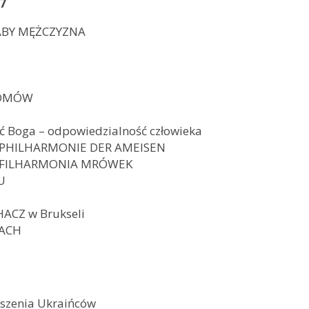
7
ŁABY MĘŻCZYZNA
DOMÓW
ć Boga – odpowiedzialność człowieka
er, PHILHARMONIE DER AMEISEN
er, FILHARMONIA MRÓWEK
U
CHACZ w Brukseli
SACH
ruszenia Ukraińców