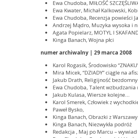
Ewa Chudoba, MIŁOŚĆ SZCZĘŚLIWA 
Ewa Kwater, Michał Kalkowski, Kob
Ewa Chudoba, Recenzja powieści J
Andrzej Mądro, Muzyka wysoka i n
Agata Popielarz, MOTYL I SKAFAND
Kinga Banach, Wojna płci
numer archiwalny | 29 marca 2008
Karol Rogasik, Środowisko “ZNAKU
Mira Micek, “DZIADY” ciągle na afi
Jakub Drath, Religijność bezdomn
Ewa Chudoba, Talent wzbudzania 
Jakub Kulasa, Wiersze kolejne…
Karol Smerek, Człowiek z wychodk
Paweł Bysko,
Kinga Banach, Obrazki z Warszawy
Kinga Banach, Niezwykła podróż
Redakcja , Maj po Marcu – wywia