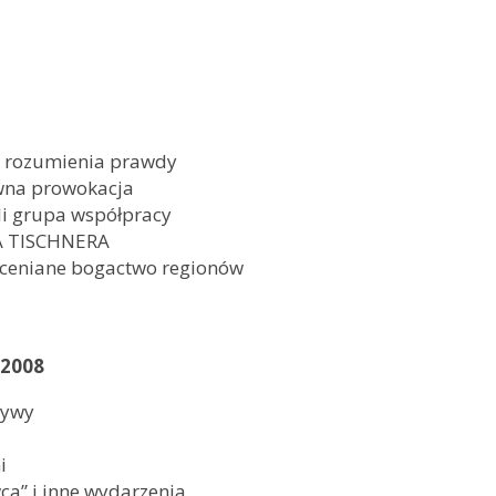
gi rozumienia prawdy
ywna prowokacja
li grupa współpracy
FA TISCHNERA
edoceniane bogactwo regionów
 2008
tywy
i
wca” i inne wydarzenia…