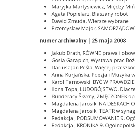
Maryjka Martysiewicz, Między Mi
Agata Popielarz, Blaszany robot
Dawid Zmuda, Wiersze wybrane
Przemysław Major, SAMORZĄDOW
numer archiwalny | 25 maja 2008
Jakub Drath, RÓWNE prawa i obow
Gosia Garapich, Wystawa prac Boż
Dariusz Jan Peśla, Więcej przeszkó
Anna Kurjańska, Poezja i Muzyka 
Karol Tarnowski, BYĆ W PRAWDZIE
Ilona Topa, LUDOBÓJSTWO. Dlacze
Bunderacy Škvrny, ZMĘCZONEK op
Magdalena Jarosik, NA DESKACH O
Magdalena Jarosik, TEATR w syna
Redakcja , PODSUMOWANIE 9. Ogól
Redakcja , KRONIKA 9. Ogólnopols