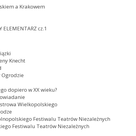
ńskiem a Krakowem
Y ELEMENTARZ cz.1
iązki
eny Knecht
d
w Ogrodzie
go dopiero w XX wieku?
owiadanie
strowa Wielkopolskiego
godze
nopolskiego Festiwalu Teatrów Niezależnych
kiego Festiwalu Teatrów Niezależnych