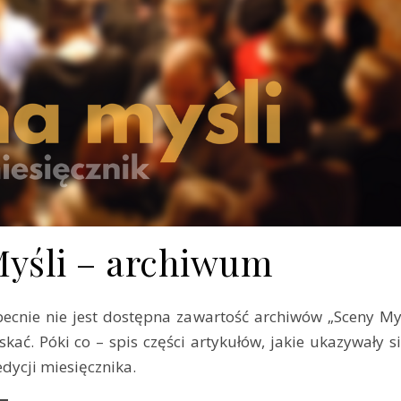
yśli – archiwum
kać. Póki co – spis części artykułów, jakie ukazywały s
edycji miesięcznika.