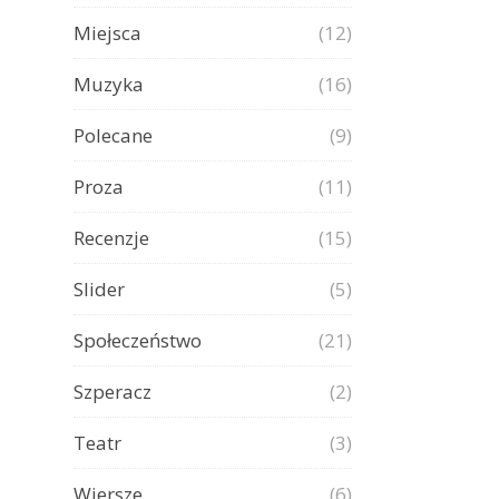
Miejsca
(12)
Muzyka
(16)
Polecane
(9)
Proza
(11)
Recenzje
(15)
Slider
(5)
Społeczeństwo
(21)
Szperacz
(2)
Teatr
(3)
Wiersze
(6)