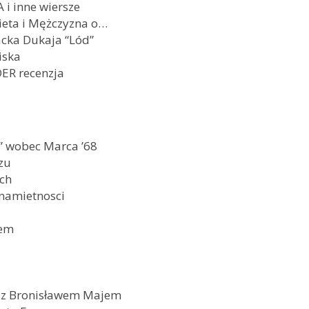
i inne wiersze
ieta i Mężczyzna o…
acka Dukaja “Lód”
iska
ER recenzja
” wobec Marca ’68
szu
ych
namietnosci
iem
d z Bronisławem Majem