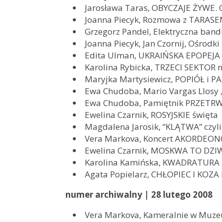
Jarosława Taras, OBYCZAJE ŻYWE. O 
Joanna Piecyk, Rozmowa z TARA
Grzegorz Pandel, Elektryczna band
Joanna Piecyk, Jan Czornij, Ośrodki
Edita Ulman, UKRAIŃSKA EPOPEJA
Karolina Rybicka, TRZECI SEKTOR n
Maryjka Martysiewicz, POPIÓŁ i PA
Ewa Chudoba, Mario Vargas Llo
Ewa Chudoba, Pamiętnik PRZETR
Ewelina Czarnik, ROSYJSKIE święta
Magdalena Jarosik, “KLĄTWA” czyli 
Vera Markova, Koncert AKORDEO
Ewelina Czarnik, MOSKWA TO DZ
Karolina Kamińska, KWADRATURA 
Agata Popielarz, CHŁOPIEC I KOZA
numer archiwalny | 28 lutego 2008
Vera Markova, Kameralnie w Muzeu