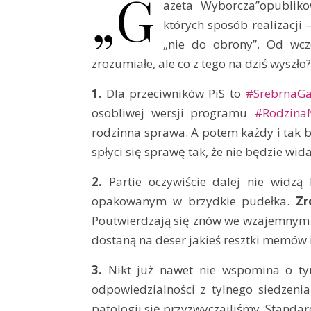
„G
azeta Wyborcza”opublik
których sposób realizacji
„nie do obrony”. Od wcz
zrozumiałe, ale co z tego na dziś wyszło?
1.
Dla przeciwników PiS to
#SrebrnaGa
osobliwej wersji programu
#Rodzina
rodzinna sprawa. A potem każdy i tak 
spłyci się sprawę tak, że nie będzie wi
2.
Partie oczywiście dalej nie widzą
opakowanym w brzydkie pudełka.
Zr
Poutwierdzają się znów we wzajemnym o
dostaną na deser jakieś resztki memów 
3.
Nikt już nawet nie wspomina o tym
odpowiedzialności z tylnego siedzen
patologii się przyzwyczailiśmy. Standar