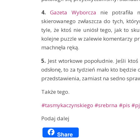
4.
Gazeta Wyborcza
nie potrafiła n
skierowanego zwłaszcza do tych, który
tyle, że ktoś nie uniósł tego, jak to s
kolejne puzzle w zalewie komentarzy prz
machnęła ręką.
5.
Jest wtorkowe popołudnie. Jeśli kto
odsłonę, to za tydzień mało kto będzie
przedstawienia, zamiast na sedno spra
Także tego.
#tasmykaczynskiego
#srebrna
#pis
#pj
Podaj dalej
Share