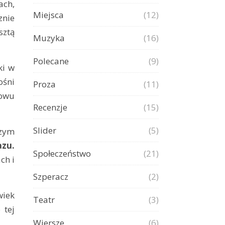
ach,
Miejsca
(12)
znie
sztą
Muzyka
(16)
Polecane
(9)
ki w
ośni
Proza
(11)
nowu
Recenzje
(15)
Slider
(5)
czym
azu.
Społeczeństwo
(21)
ch i
Szperacz
(2)
wiek
Teatr
(3)
 tej
Wiersze
(6)