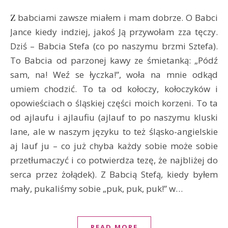
Z babciami zawsze miałem i mam dobrze. O Babci
Jance kiedy indziej, jakoś Ją przywołam zza tęczy.
Dziś – Babcia Stefa (co po naszymu brzmi Sztefa).
To Babcia od parzonej kawy ze śmietanką: „Pódź
sam, na! Weź se łyczka!”, woła na mnie odkąd
umiem chodzić. To ta od kołoczy, kołoczyków i
opowieściach o śląskiej części moich korzeni. To ta
od ajlaufu i ajlaufiu (ajlauf to po naszymu kluski
lane, ale w naszym języku to też śląsko-angielskie
aj lauf ju – co już chyba każdy sobie może sobie
przetłumaczyć i co potwierdza tezę, że najbliżej do
serca przez żołądek). Z Babcią Stefą, kiedy byłem
mały, pukaliśmy sobie „puk, puk, puk!” w…
READ MORE