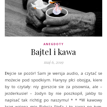
ANEGDOTY
Bajtel i kawa
maj 6, 2019
Dejcie se pozór! Sam je wersja audio, a czytać se
możecie pod spodkiym. Hanysy płci obojga, kiere
by to czytały: niy gorszcie sie za pisownia, ale –
jezderkusie! – żodyn by nie poszkopił, jakby to
napisać tak richtig po naszymu! * * *W kawowy
krąg wziena mie Babcia Stefa i to zaroz po tym,