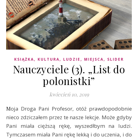
,
,
,
,
KSIĄŻKA
KULTURA
LUDZIE
MIEJSCA
SLIDER
Nauczyciele (3). „List do
polonistki”
kwiecień 10, 2019
Moja Droga Pani Profesor, otóż prawdopodobnie
nieco zdziczałem przez te nasze lekcje. Może gdyby
Pani miała cięższą rękę, wyszedłbym na ludzi.
Tymczasem miała Pani rękę lekką i do uczenia, i do