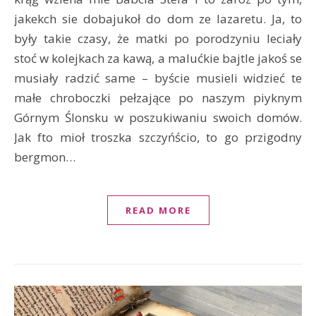
jakekch sie dobajukoł do dom ze lazaretu. Ja, to
były takie czasy, że matki po porodzyniu leciały
stoć w kolejkach za kawą, a malućkie bajtle jakoś se
musiały radzić same – byście musieli widzieć te
małe chroboczki pełzające po naszym piyknym
Górnym Ślonsku w poszukiwaniu swoich domów.
Jak fto mioł troszka szczyńścio, to go przigodny
bergmon…
READ MORE