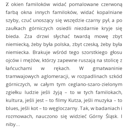
Z okien familoków widać pomalowane czerwoną
farbą okna innych familoków, widać kopalniane
szyby, czuć unoszący się wszędzie czarny pył, a po
zaułkach górniczych osiedli niezdarnie kryje się
bieda. Zza drzwi słychać twardą mowę zbyt
niemiecką, żeby była polska, zbyt czeską, żeby była
niemiecka. Brakuje wśród tego szorstkiego głosu
ojców i mężów, którzy zapewne ruszają na stolicę z
łańcuchami w rękach. W gmatwaninie
tramwajowych aglomeracji, w rozpadlinach szkód
górniczych, w całym tym ceglano-szaro-zielonym
zgiełku ludzie jeśli żyją – to w tych familokach,
kultura, jeśli jest – to filmy Kutza, jeśli muzyka – to
blues, jeśli kot – to węgloczarny. Tak, w badaniach i
rozmowach, nauczono się widzieć Górny Śląsk. I
niby…