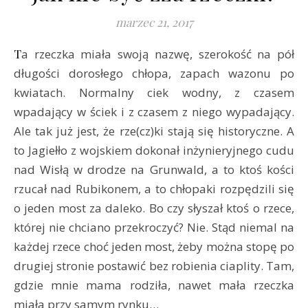
marzec 21, 2017
Ta rzeczka miała swoją nazwę, szerokość na pół
długości dorosłego chłopa, zapach wazonu po
kwiatach. Normalny ciek wodny, z czasem
wpadający w ściek i z czasem z niego wypadający.
Ale tak już jest, że rze(cz)ki stają się historyczne. A
to Jagiełło z wojskiem dokonał inżynieryjnego cudu
nad Wisłą w drodze na Grunwald, a to ktoś kości
rzucał nad Rubikonem, a to chłopaki rozpędzili się
o jeden most za daleko. Bo czy słyszał ktoś o rzece,
której nie chciano przekroczyć? Nie. Stąd niemal na
każdej rzece choć jeden most, żeby można stopę po
drugiej stronie postawić bez robienia ciaplity. Tam,
gdzie mnie mama rodziła, nawet mała rzeczka
miała przy samym rynku…