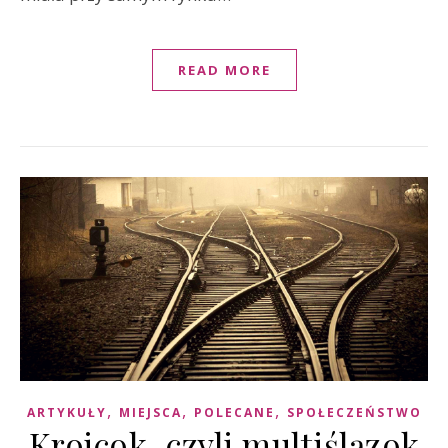
READ MORE
,
,
,
ARTYKUŁY
MIEJSCA
POLECANE
SPOŁECZEŃSTWO
Krojcok, czyli multiślązok