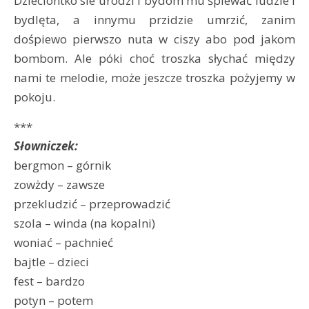
Dzieciontko sie urodzi i bydom mu śpiewać ludzie i
bydlęta, a innymu przidzie umrzić, zanim
dośpiewo pierwszo nuta w ciszy abo pod jakom
bombom. Ale póki choć troszka słychać między
nami te melodie, może jeszcze troszka pożyjemy w
pokoju.
***
Słowniczek:
bergmon – górnik
zowżdy – zawsze
przekludzić – przeprowadzić
szola – winda (na kopalni)
woniać – pachnieć
bajtle – dzieci
fest – bardzo
potyn – potem