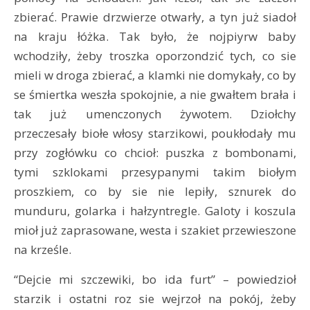
zbierać. Prawie drzwierze otwarły, a tyn już siadoł
na kraju łóżka. Tak było, że nojpiyrw baby
wchodziły, żeby troszka oporzondzić tych, co sie
mieli w droga zbierać, a klamki nie domykały, co by
se śmiertka weszła spokojnie, a nie gwałtem brała i
tak już umenczonych żywotem. Dziołchy
przeczesały biołe włosy starzikowi, poukłodały mu
przy zogłówku co chcioł: puszka z bombonami,
tymi szklokami przesypanymi takim biołym
proszkiem, co by sie nie lepiły, sznurek do
munduru, golarka i hałzyntregle. Galoty i koszula
mioł już zaprasowane, westa i szakiet przewieszone
na krześle.
“Dejcie mi szczewiki, bo ida furt” – powiedzioł
starzik i ostatni roz sie wejrzoł na pokój, żeby