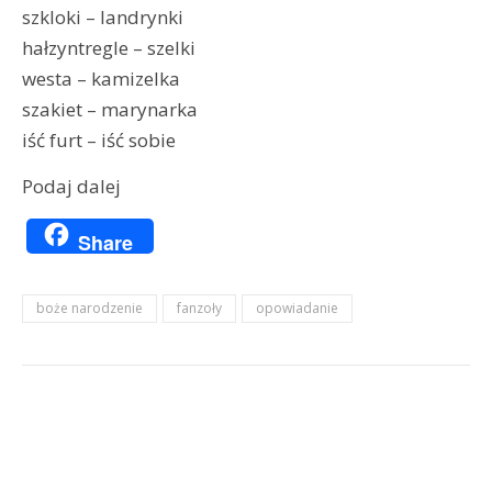
szkloki – landrynki
hałzyntregle – szelki
westa – kamizelka
szakiet – marynarka
iść furt – iść sobie
Podaj dalej
Share
boże narodzenie
fanzoły
opowiadanie