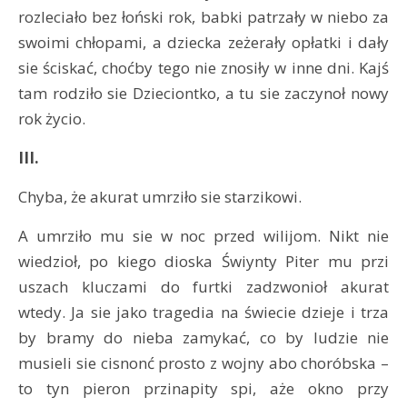
rozleciało bez łoński rok, babki patrzały w niebo za
swoimi chłopami, a dziecka zeżerały opłatki i dały
sie ściskać, choćby tego nie znosiły w inne dni. Kajś
tam rodziło sie Dzieciontko, a tu sie zaczynoł nowy
rok życio.
III.
Chyba, że akurat umrziło sie starzikowi.
A umrziło mu sie w noc przed wilijom. Nikt nie
wiedzioł, po kiego dioska Świynty Piter mu przi
uszach kluczami do furtki zadzwonioł akurat
wtedy. Ja sie jako tragedia na świecie dzieje i trza
by bramy do nieba zamykać, co by ludzie nie
musieli sie cisnonć prosto z wojny abo choróbska –
to tyn pieron przinapity spi, aże okno przy