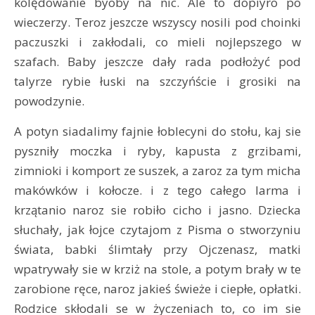
kolędowanie byoby na nic. Ale to dopiyro po
wieczerzy. Teroz jeszcze wszyscy nosili pod choinki
paczuszki i zakłodali, co mieli nojlepszego w
szafach. Baby jeszcze dały rada podłożyć pod
talyrze rybie łuski na szczyńście i grosiki na
powodzynie.
A potyn siadalimy fajnie łoblecyni do stołu, kaj sie
pyszniły moczka i ryby, kapusta z grzibami,
zimnioki i komport ze suszek, a zaroz za tym micha
makówków i kołocze. i z tego całego larma i
krzątanio naroz sie robiło cicho i jasno. Dziecka
słuchały, jak łojce czytajom z Pisma o stworzyniu
świata, babki ślimtały przy Ojczenasz, matki
wpatrywały sie w krziż na stole, a potym brały w te
zarobione ręce, naroz jakieś świeże i ciepłe, opłatki.
Rodzice skłodali se w życzeniach to, co im sie