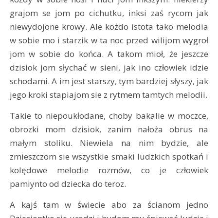
grajom se jom po cichutku, inksi zaś rycom jak
niewydojone krowy. Ale kożdo istota tako melodia
w sobie mo i starzik w ta noc przed wilijom wygroł
jom w sobie do końca. A takom mioł, że jeszcze
dzisiok jom słychać w sieni, jak ino człowiek idzie
schodami. A im jest starszy, tym bardziej słyszy, jak
jego kroki stapiajom sie z rytmem tamtych melodii.
Takie to niepoukłodane, choby bakalie w moczce,
obrozki mom dzisiok, zanim nałoża obrus na
małym stoliku. Niewiela na nim bydzie, ale
zmieszczom sie wszystkie smaki ludzkich spotkań i
kolędowe melodie rozmów, co je człowiek
pamiynto od dziecka do teroz.
A kajś tam w świecie abo za ścianom jedno