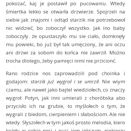
pokozać, kaj je postawił po pucowaniu. Wtedy
śmiertka lekko se otwarła drzwierze. Spojrzeli na
siebie jak znajomi i odtąd starzik nie potrzebowoł
nic widzieć, bo zoboczył wszystko. Jak ino baby
zoboczyły. że opustaszyło mu sie ciało, domknęły
mu powieki, bo już był tak umęczony, że ani oczu
ani drzwi za sobom do końca nie zawrził. Możno
trocha dlotego, żeby pamięci nimi nie przicionć.
Rano rodzice nos zaprowadzili pod choinka i
godajom:
starzik już wygroł i se umrził
. Nie wiym
czamu, ale nawet jako bajtel wiedziołech, co znaczy
wygroł. Potyn, jak inni umierali z choróbska abo
przycisło ich na grubie, to myślołech o tym, że
wygrali z biedom, cierpieniem i słabościom. Ale nie
wtedy. Słyszołech w tym jakoś prosto melodia, kiero
kożdy w sobie nosi i nuci jom inkszym. niekierzy