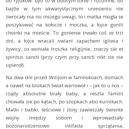
do ryjoków. byo to w dobrym tonie i rozumne, bo
bajtle w tym akwarystycznym uniesieniu nie
zwrocały nia nic inszego uwagi, to i matka mogła se
poszykować na kołocze i moczka, a łojce gonili
choinki na mieście. To gonienie trwało coś ze trzi
dni, a łojce wracali owiani zapachem igliwia i
żywicy, co woniała troszka religijnie, znaczy sie et
spiritus sancti (przy czym przy sancti nikt sie nie
upieroł).
Na dwa dni przed Wilijom w familokoach, domach
a nawet na blokach świat wariowoł i – jak to u nos –
rządy absolutne brały baby, a reszta familii
chowała sie po kątach, po szopkach abo kurnikach.
Matki i babki, teściowe i żony zawieszały świente
wojny między sobom i wprowadzały
bożonarodzeniowo intifada sprzątania,