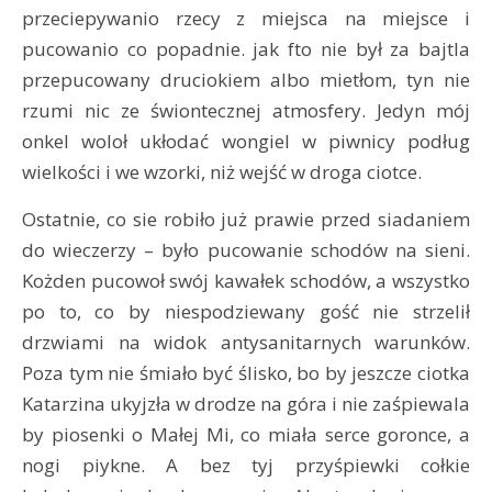
przeciepywanio rzecy z miejsca na miejsce i
pucowanio co popadnie. jak fto nie był za bajtla
przepucowany druciokiem albo mietłom, tyn nie
rzumi nic ze świontecznej atmosfery. Jedyn mój
onkel woloł ukłodać wongiel w piwnicy podług
wielkości i we wzorki, niż wejść w droga ciotce.
Ostatnie, co sie robiło już prawie przed siadaniem
do wieczerzy – było pucowanie schodów na sieni.
Kożden pucowoł swój kawałek schodów, a wszystko
po to, co by niespodziewany gość nie strzelił
drzwiami na widok antysanitarnych warunków.
Poza tym nie śmiało być ślisko, bo by jeszcze ciotka
Katarzina ukyjzła w drodze na góra i nie zaśpiewala
by piosenki o Małej Mi, co miała serce goronce, a
nogi piykne. A bez tyj przyśpiewki cołkie