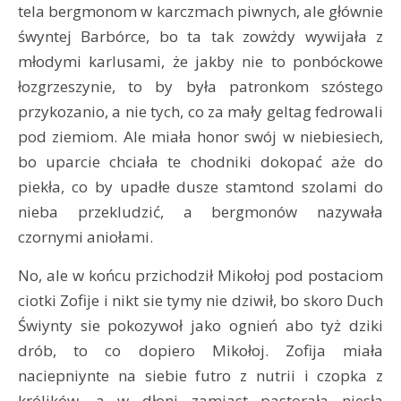
tela bergmonom w karczmach piwnych, ale głównie
śwyntej Barbórce, bo ta tak zowżdy wywijała z
młodymi karlusami, że jakby nie to ponbóckowe
łozgrzeszynie, to by była patronkom szóstego
przykozanio, a nie tych, co za mały geltag fedrowali
pod ziemiom. Ale miała honor swój w niebiesiech,
bo uparcie chciała te chodniki dokopać aże do
piekła, co by upadłe dusze stamtond szolami do
nieba przekludzić, a bergmonów nazywała
czornymi aniołami.
No, ale w końcu przichodził Mikołoj pod postaciom
ciotki Zofije i nikt sie tymy nie dziwił, bo skoro Duch
Świynty sie pokozywoł jako ognień abo tyż dziki
drób, to co dopiero Mikołoj. Zofija miała
naciepniynte na siebie futro z nutrii i czopka z
królików, a w dłoni zamiast pastorała niesła