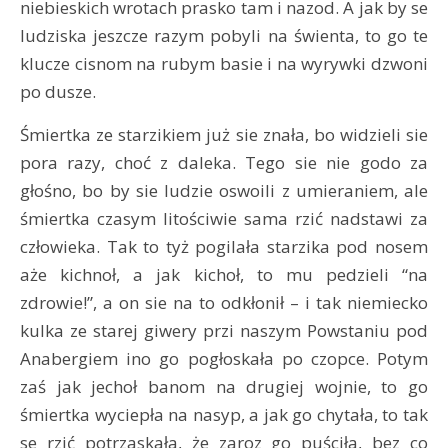
niebieskich wrotach prasko tam i nazod. A jak by se
ludziska jeszcze razym pobyli na świenta, to go te
klucze cisnom na rubym basie i na wyrywki dzwoni
po dusze.
Śmiertka ze starzikiem już sie znała, bo widzieli sie
pora razy, choć z daleka. Tego sie nie godo za
głośno, bo by sie ludzie oswoili z umieraniem, ale
śmiertka czasym litościwie sama rzić nadstawi za
człowieka. Tak to tyż pogilała starzika pod nosem
aże kichnoł, a jak kichoł, to mu pedzieli “na
zdrowie!”, a on sie na to odkłonił – i tak niemiecko
kulka ze starej giwery przi naszym Powstaniu pod
Anabergiem ino go pogłoskała po czopce. Potym
zaś jak jechoł banom na drugiej wojnie, to go
śmiertka wyciepła na nasyp, a jak go chytała, to tak
se rzić potrzaskała, że zaroz go puściła, bez co