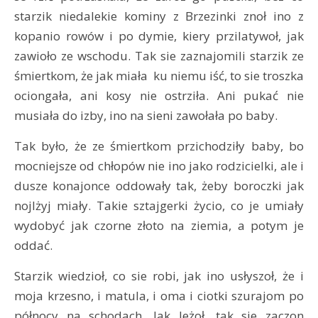
starzik niedalekie kominy z Brzezinki znoł ino z
kopanio rowów i po dymie, kiery przilatywoł, jak
zawioło ze wschodu. Tak sie zaznajomili starzik ze
śmiertkom, że jak miała ku niemu iść, to sie troszka
ociongała, ani kosy nie ostrziła. Ani pukać nie
musiała do izby, ino na sieni zawołała po baby.
Tak było, że ze śmiertkom przichodziły baby, bo
mocniejsze od chłopów nie ino jako rodzicielki, ale i
dusze konajonce oddowały tak, żeby boroczki jak
nojlżyj miały. Takie sztajgerki życio, co je umiały
wydobyć jak czorne złoto na ziemia, a potym je
oddać.
Starzik wiedzioł, co sie robi, jak ino usłyszoł, że i
moja krzesno, i matula, i oma i ciotki szurajom po
północy na schodach. Jak leżoł, tak sie zaczon